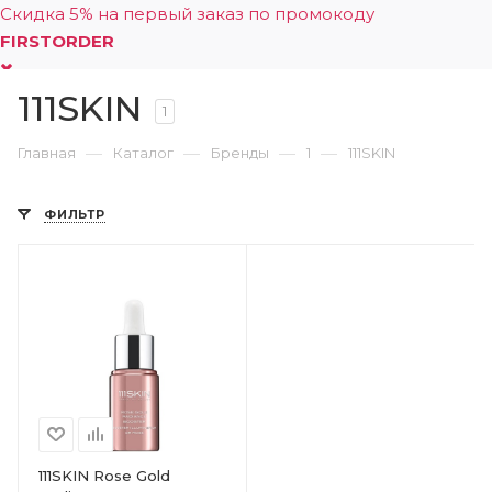
Скидка 5% на первый заказ по промокоду
FIRSTORDER
111SKIN
0
1
—
—
—
—
Главная
Каталог
Бренды
1
111SKIN
ФИЛЬТР
111SKIN Rose Gold