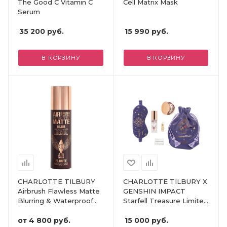
The Good C Vitamin C
Cell Matrix Mask
Serum
35 200
руб.
15 990
руб.
В КОРЗИНУ
В КОРЗИНУ
CHARLOTTE TILBURY
CHARLOTTE TILBURY X
Airbrush Flawless Matte
GENSHIN IMPACT
Blurring & Waterproof
Starfell Treasure Limited
Setting Spray
Edition Kit
от
4 800 руб.
15 000
руб.