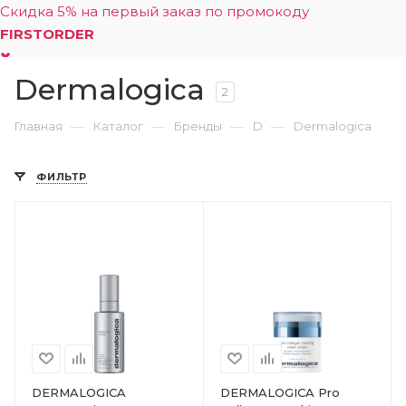
Скидка 5% на первый заказ по промокоду
FIRSTORDER
Dermalogica
0
2
—
—
—
—
Главная
Каталог
Бренды
D
Dermalogica
ФИЛЬТР
DERMALOGICA
DERMALOGICA Pro