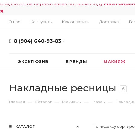
Скидка 5% на первый заказ по промокоду
FIRSTORDE
О нас
Как купить
Как оплатить
Доставка
Га
8 (904) 640-93-83
ЭКСКЛЮЗИВ
БРЕНДЫ
МАКИЯЖ
Накладные ресницы
6
—
—
—
—
Главная
Каталог
Макияж
Глаза
Накладн
По индексу сортиро
КАТАЛОГ