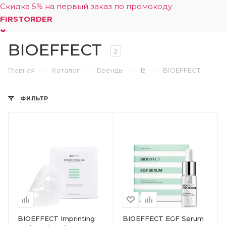
Скидка 5% на первый заказ по промокоду
FIRSTORDER
BIOEFFECT
0
2
—
—
—
—
Главная
Каталог
Бренды
B
BIOEFFECT
ФИЛЬТР
BIOEFFECT Imprinting
BIOEFFECT EGF Serum