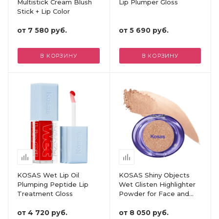
Multistick Cream Blush
Lip Plumper Gloss
Stick + Lip Color
от
7 580 руб.
от
5 690 руб.
В КОРЗИНУ
В КОРЗИНУ
KOSAS Wet Lip Oil
KOSAS Shiny Objects
Plumping Peptide Lip
Wet Glisten Highlighter
Treatment Gloss
Powder for Face and
Eyes
от
4 720 руб.
от
8 050 руб.