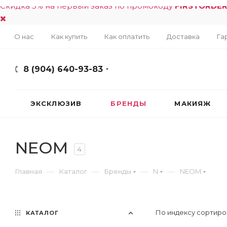
Скидка 5% на первый заказ по промокоду
FIRSTORDE
О нас
Как купить
Как оплатить
Доставка
Га
8 (904) 640-93-83
ЭКСКЛЮЗИВ
БРЕНДЫ
МАКИЯЖ
NEOM
4
—
—
—
—
Главная
Каталог
Бренды
N
NEOM
По индексу сортиро
КАТАЛОГ