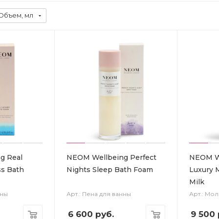
Объем, мл
g Real
NEOM Wellbeing Perfect
NEOM We
ss Bath
Nights Sleep Bath Foam
Luxury 
Milk
нны
Арт.: Пена для ванны
Арт.: Мо
6 600
руб.
9 500