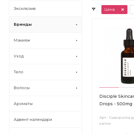
Эксклюзив
Цена
Бренды
Макияж
Уход
Тело
Волосы
Disciple Skinca
Drops - 500mg 
Ароматы
Арт.: Сыворотка д
Адвент-календари
капли