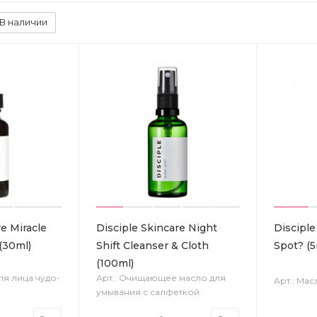
В наличии
re Miracle
Disciple Skincare Night
Discipl
(30ml)
Shift Cleanser & Cloth
Spot? (5
(100ml)
ля лица чудо-
Арт.: Очищающее масло для
Арт.: Ма
умывания с салфеткой