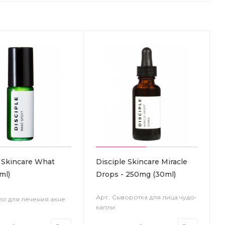
e Skincare What
Disciple Skincare Miracle
ml)
Drops - 250mg (30ml)
Арт.: Сыворотка для лица чудо-
сло для лечения акне
капли