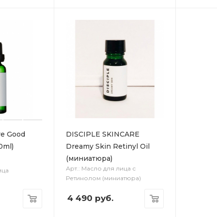
re Good
DISCIPLE SKINCARE
0ml)
Dreamy Skin Retinyl Oil
(миниатюра)
Арт.: Масло для лица с
ица
Ретинолом (миниатюра)
4 490
руб.