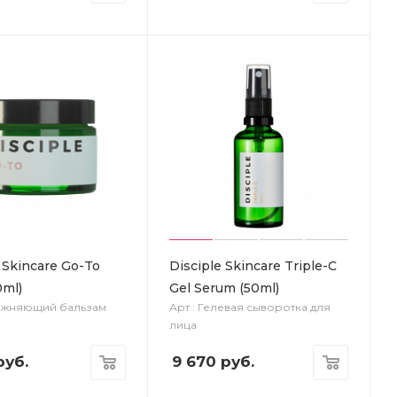
 Skincare Go-To
Disciple Skincare Triple-C
0ml)
Gel Serum (50ml)
лажняющий бальзам
Арт.: Гелевая сыворотка для
лица
уб.
9 670
руб.