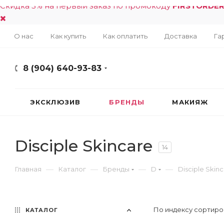
Скидка 5% на первый заказ по промокоду
FIRSTORDE
О нас
Как купить
Как оплатить
Доставка
Га
8 (904) 640-93-83
ЭКСКЛЮЗИВ
БРЕНДЫ
МАКИЯЖ
Disciple Skincare
14
—
—
—
—
Главная
Каталог
Бренды
D
Disciple Skin
По индексу сортиро
КАТАЛОГ