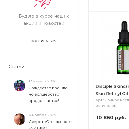
Будьте в курсе наших
акций и новостей
ПОДПИСАТЬСЯ
Статьи
18 января 2026
Disciple Skinc
Рождество прошло,
Skin Retinyl Oil
но волшебство
Арт.: Ночное масл
продолжается!
ретинолом
4 ноября 2025
10 860
руб.
Секрет «Стеклянного
Румянца»