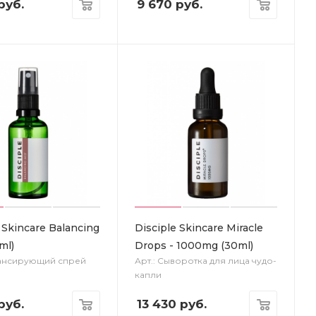
руб.
9 670
руб.
 Skincare Balancing
Disciple Skincare Miracle
ml)
Drops - 1000mg (30ml)
лансирующий спрей
Арт.: Сыворотка для лица чудо-
капли
руб.
13 430
руб.