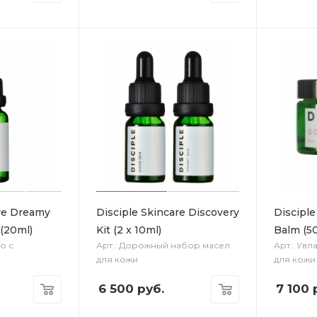
are Dreamy
Disciple Skincare Discovery
Disciple
 (20ml)
Kit (2 x 10ml)
Balm (5
о с
Арт.: Дорожный набор масел
Арт.: Ув
для кожи
для кожи
6 500
руб.
7 100
р