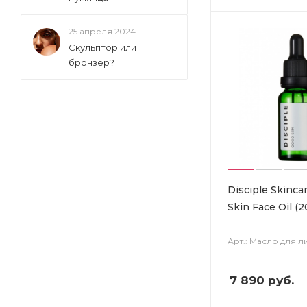
25 апреля 2024
Скульптор или
бронзер?
Disciple Skinca
Skin Face Oil (2
Арт.: Масло для л
7 890
руб.