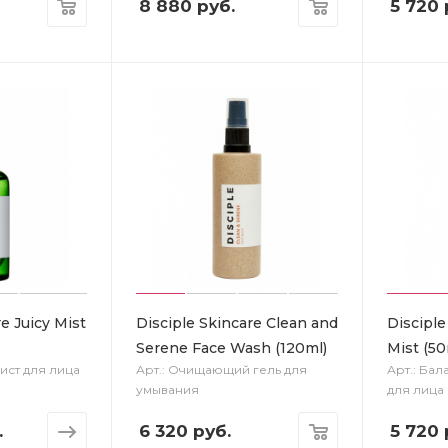
8 880
руб.
5 720
e Juicy Mist
Disciple Skincare Clean and
Disciple
Serene Face Wash (120ml)
Mist (50
ист для лица
Арт.: Очищающий гель для
Арт.: Ба
умывания
для лица
.
6 320
руб.
5 720