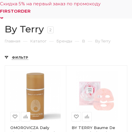
Скидка 5% на первый заказ по промокоду
FIRSTORDER
By Terry
0
2
—
—
—
—
Главная
Каталог
Бренды
B
By Terry
ФИЛЬТР
OMOROVICZA Daily
BY TERRY Baume De