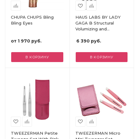
CHUPA CHUPS Bling
HAUS LABS BY LADY
Bling Eyes
GAGA B Structural
Volumizing and
Lengthening Mascara
от
1 970 руб.
6 390
руб.
В КОРЗИНУ
В КОРЗИНУ
TWEEZERMAN Petite
TWEEZERMAN Micro
Tweeze Set With Pink
Mini Tweezer Set