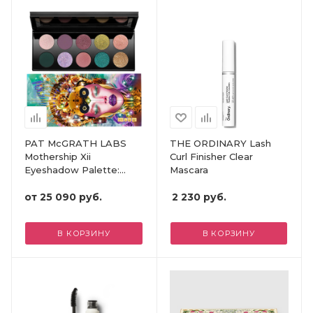
PAT McGRATH LABS
THE ORDINARY Lash
Mothership Xii
Curl Finisher Clear
Eyeshadow Palette:
Mascara
Petalmorphosis
от
25 090 руб.
2 230
руб.
В КОРЗИНУ
В КОРЗИНУ