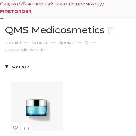
Скидка 5% на первый заказ по промокоду
FIRSTORDER
QMS Medicosmetics
0
1
—
—
—
—
Главная
Каталог
Бренды
Q
QMS Medicosmetics
ФИЛЬТР