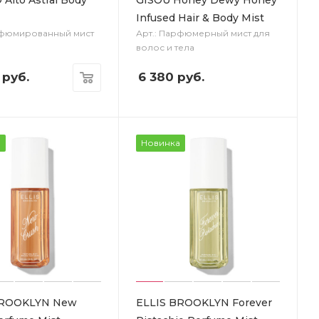
Infused Hair & Body Mist
рфюмированный мист
Арт.: Парфюмерный мист для
волос и тела
руб.
6 380
руб.
а
Новинка
BROOKLYN New
ELLIS BROOKLYN Forever