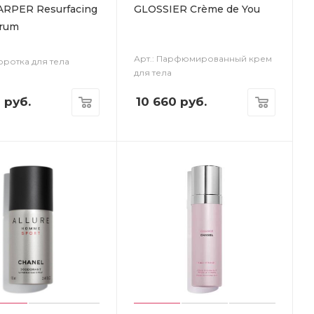
RPER Resurfacing
GLOSSIER Crème de You
erum
Арт.: Парфюмированный крем
оротка для тела
для тела
0
руб.
10 660
руб.