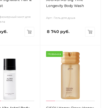
st
Longevity Body Wash
рфюмерный мист для
Арт.: Гель для душа
тела
уб.
8 740
руб.
Новинка
Alto Astral Body
GISOU Honey Dewy Honey