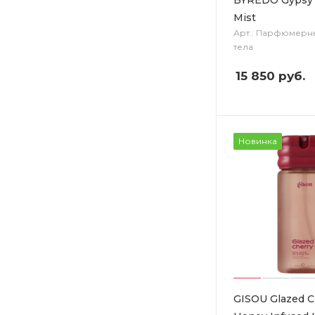
Mist
Арт.: Парфюмерны
тела
15 850
руб.
Новинка
GISOU Glazed C