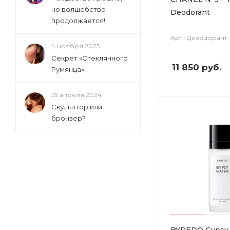
но волшебство
Deodorant
продолжается!
Арт.: Дезодорант
4 ноября 2025
Секрет «Стеклянного
11 850
руб.
Румянца»
25 апреля 2024
Скульптор или
бронзер?
BYREDO Gypsy 