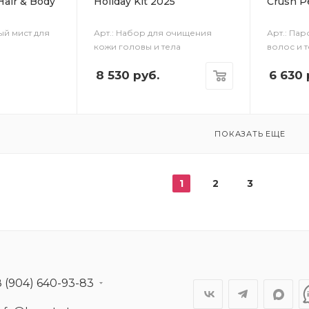
Hair & Body
Holiday Kit 2025
Crush P
й мист для
Арт.: Набор для очищения
Арт.: Па
кожи головы и тела
волос и 
8 530
руб.
6 630
ПОКАЗАТЬ ЕЩЕ
1
2
3
8 (904) 640-93-83