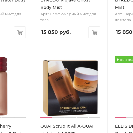
Body Mist
Mist
й мист для
Арт.: Парфюмерный мист для
Арт.: Па
тела
для тела
15 850
руб.
15 850
Новинк
herry
OUAI Scrub It All A-OUAI
ELLIS 