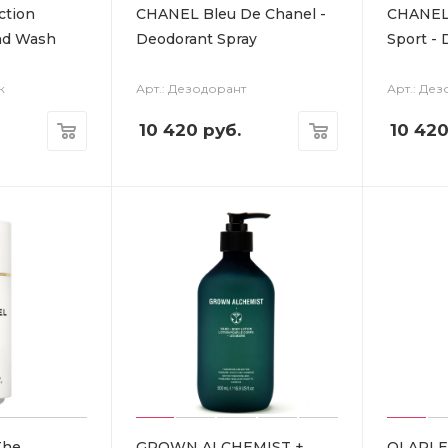
ction
CHANEL Bleu De Chanel -
CHANEL
nd Wash
Deodorant Spray
Sport - 
к
Арт.: Дезодорант
Арт.: Де
10 420
руб.
10 42
The
GROWN ALCHEMIST +
OLAPLEX