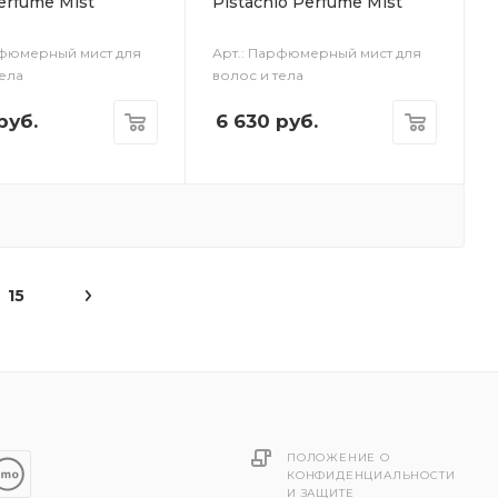
erfume Mist
Pistachio Perfume Mist
рфюмерный мист для
Арт.: Парфюмерный мист для
тела
волос и тела
руб.
6 630
руб.
15
ПОЛОЖЕНИЕ О
КОНФИДЕНЦИАЛЬНОСТИ
И ЗАЩИТЕ