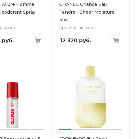
 Allure Homme
CHANEL Chance Eau
Deodorant Spray
Tendre - Sheer Moisture
Mist
зодорант
Арт.: Мист для тела
0
руб.
12 320
руб.
 Signature Hair &
JOONBYRD Big Time