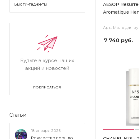
AESOP Resurre
Бьюти-гаджеты
Aromatique Ha
Арт.: Мыло для ру
7 740
руб.
Будьте в курсе наших
акций и новостей
ПОДПИСАТЬСЯ
Статьи
18 января 2026
Рождество прошло,
CHANEL N°5 - 