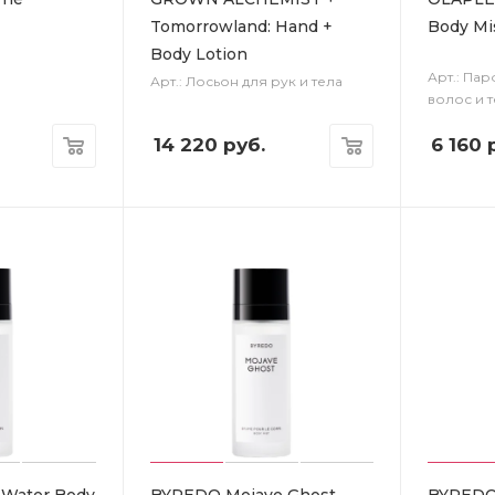
Tomorrowland: Hand +
Body Mi
Body Lotion
Арт.: Па
Арт.: Лосьон для рук и тела
волос и 
14 220
руб.
6 160
р
Water Body
BYREDO Mojave Ghost
BYREDO 