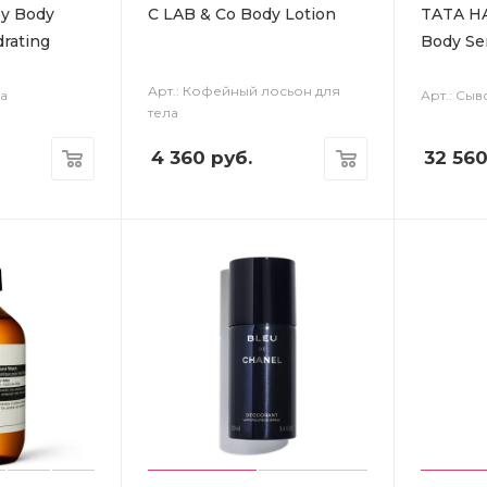
y Body
C LAB & Co Body Lotion
TATA HA
drating
Body S
Арт.: Кофейный лосьон для
ла
Арт.: Сыв
тела
4 360
руб.
32 56