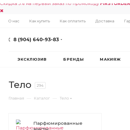
Скидка 5% на первый заказ по промокоду
FIRSTORDE
О нас
Как купить
Как оплатить
Доставка
Га
8 (904) 640-93-83
ЭКСКЛЮЗИВ
БРЕНДЫ
МАКИЯЖ
Тело
294
—
—
Главная
Каталог
Тело
Парфюмированные
мисты