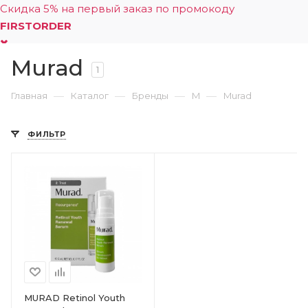
Скидка 5% на первый заказ по промокоду
FIRSTORDER
Murad
0
1
—
—
—
—
Главная
Каталог
Бренды
M
Murad
ФИЛЬТР
MURAD Retinol Youth