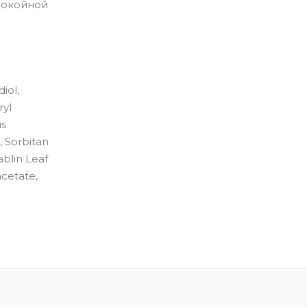
спокойной
iol,
ryl
us
, Sorbitan
blin Leaf
cetate,