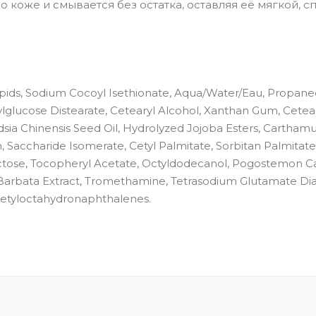
 коже и смывается без остатка, оставляя её мягкой, 
lipids, Sodium Cocoyl Isethionate, Aqua/Water/Eau, Propaned
glucose Distearate, Cetearyl Alcohol, Xanthan Gum, Cetea
ondsia Chinensis Seed Oil, Hydrolyzed Jojoba Esters, Cartham
in, Saccharide Isomerate, Cetyl Palmitate, Sorbitan Palmitate
ructose, Tocopheryl Acetate, Octyldodecanol, Pogostemon Ca
Barbata Extract, Tromethamine, Tetrasodium Glutamate Dia
cetyloctahydronaphthalenes.