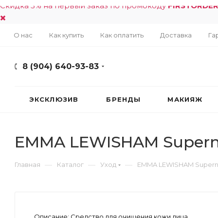
Скидка 5% на первый заказ по промокоду
FIRSTORDE
О нас
Как купить
Как оплатить
Доставка
Га
8 (904) 640-93-83
ЭКСКЛЮЗИВ
БРЕНДЫ
МАКИЯЖ
EMMA LEWISHAM Superna
—
—
—
Главная
Каталог
Уход
EMMA LEWISHAM Superna
Описание:
Средство для очищения кожи лица