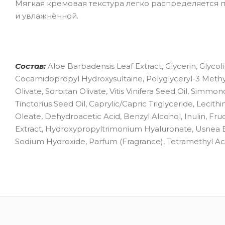
Мягкая кремовая текстура легко распределяется по
и увлажнённой.
Состав:
Aloe Barbadensis Leaf Extract, Glycerin, Glyco
Cocamidopropyl Hydroxysultaine, Polyglyceryl-3 Methyl
Olivate, Sorbitan Olivate, Vitis Vinifera Seed Oil, Simm
Tinctorius Seed Oil, Caprylic/Capric Triglyceride, Lecith
Oleate, Dehydroacetic Acid, Benzyl Alcohol, Inulin, F
Extract, Hydroxypropyltrimonium Hyaluronate, Usnea 
Sodium Hydroxide, Parfum (Fragrance), Tetramethyl A