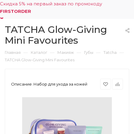
Скидка 5% на первый заказ по промокоду
FIRSTORDER
TATCHA Glow-Giving
0
Mini Favourites
—
—
—
—
—
Главная
Каталог
Макияж
Губы
Tatcha
TATCHA Glow-Giving Mini Favourites
Описание:
Набор для ухода за кожей