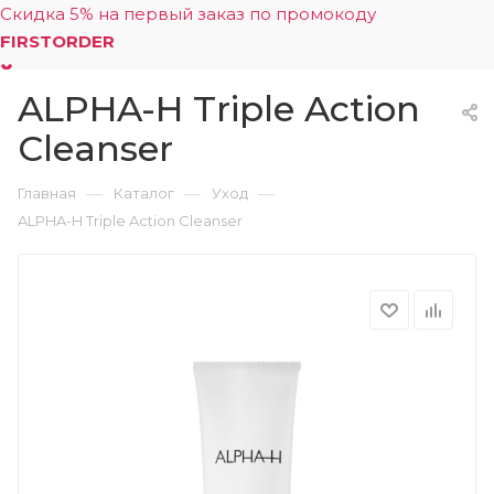
Скидка 5% на первый заказ по промокоду
FIRSTORDER
ALPHA-H Triple Action
0
Cleanser
—
—
—
Главная
Каталог
Уход
ALPHA-H Triple Action Cleanser