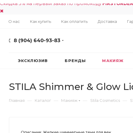
Скидка 5% на первый заказ по промокоду
FIRSTORDE
О нас
Как купить
Как оплатить
Доставка
Га
8 (904) 640-93-83
ЭКСКЛЮЗИВ
БРЕНДЫ
МАКИЯЖ
STILA Shimmer & Glow L
—
—
—
—
Главная
Каталог
Макияж
Stila Cosmetics
S
Описание:
Жидкие шиммерные тени для век