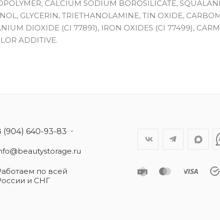
OPOLYMER, CALCIUM SODIUM BOROSILICATE, SQUALAN
NOL, GLYCERIN, TRIETHANOLAMINE, TIN OXIDE, CARBO
NIUM DIOXIDE (CI 77891), IRON OXIDES (CI 77499), CARM
OLOR ADDITIVE.
8 (904) 640-93-83
info@beautystorage.ru
Работаем по всей
России и СНГ