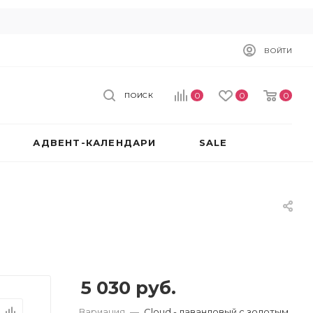
ВОЙТИ
0
0
0
ПОИСК
АДВЕНТ-КАЛЕНДАРИ
SALE
5 030
руб.
Вариация
—
Cloud - лавандовый с золотым