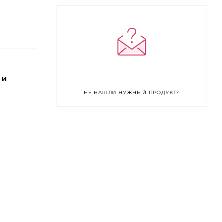
Twig - тёплый орехово-коричневый
Vivid Amethyst - яркий фиолетовый
Vivid Garnet - яркий гранатовый
Vivid Jade - яркий зелёный
Vivid Sapphire - яркий тёмно-синий
 и
НЕ НАШЛИ НУЖНЫЙ ПРОДУКТ?
Vivid Smoky Quartz - эспрессо
Viviv Labradorite - угольно-чёрный