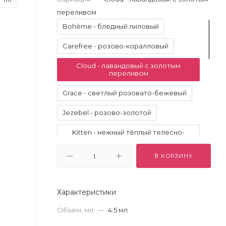
переливом
Bohème - бледный лиловый
Carefree - розово-коралловый
Cloud - лавандовый с золотым
переливом
Grace - светлый розовато-бежевый
Jezebel - розово-золотой
Kitten - нежный тёплый телесно-
розовый
В КОРЗИНУ
La Douce - тёплый золото-зелёный
Pigalle - холодный клюквенный
Характеристики
Starlight - светлый золотистый цвет
шампанского
Объем, мл
—
4.5 мл