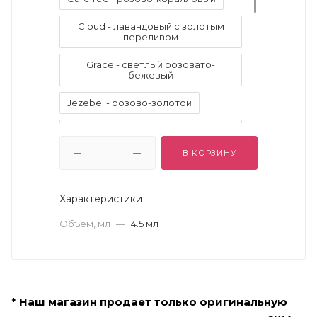
Cloud - лавандовый с золотым
переливом
Grace - светлый розовато-
бежевый
Jezebel - розово-золотой
Kitten - нежный тёплый телесно-
розовый
В КОРЗИНУ
La Douce - тёплый золото-
зелёный
Характеристики
Pigalle - холодный клюквенный
Объем, мл
—
4.5 мл
Starlight - светлый золотистый
цвет шампанского
Twig - тёплый орехово-
коричневый
* Наш магазин продает только оригинальную
Vivid Amethyst - яркий