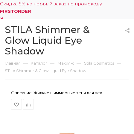
Скидка 5% на первый заказ по промокоду
FIRSTORDER
STILA Shimmer &
0
Glow Liquid Eye
Shadow
—
—
—
—
Главная
Каталог
Макияж
Stila Cosmetics
STILA Shimmer & Glow Liquid Eye Shadow
Описание:
Жидкие шиммерные тени для век