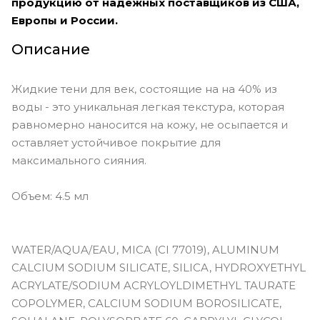
продукцию от надежных поставщиков из США,
фиолетовый
Европы и России.
Vivid Garnet - яркий гранатовый
Описание
Vivid Jade - яркий зелёный
Жидкие тени для век, состоящие на на 40% из
Vivid Sapphire - яркий тёмно-синий
воды - это уникальная легкая текстура, которая
Vivid Smoky Quartz - эспрессо
равномерно наносится на кожу, не осыпается и
оставляет устойчивое покрытие для
Viviv Labradorite - угольно-чёрный
максимального сияния.
Объем: 4.5 мл
WATER/AQUA/EAU, MICA (CI 77019), ALUMINUM
CALCIUM SODIUM SILICATE, SILICA, HYDROXYETHYL
ACRYLATE/SODIUM ACRYLOYLDIMETHYL TAURATE
COPOLYMER, CALCIUM SODIUM BOROSILICATE,