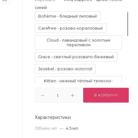
синий
Bohème - бледный лиловый
Carefree - розово-коралловый
Cloud - лавандовый с золотым
переливом
Grace - светлый розовато-бежевый
Jezebel - розово-золотой
Kitten - нежный тёплый телесно-
розовый
В КОРЗИНУ
La Douce - тёплый золото-зелёный
Pigalle - холодный клюквенный
Характеристики
Starlight - светлый золотистый цвет
шампанского
Объем, мл
—
4.5 мл