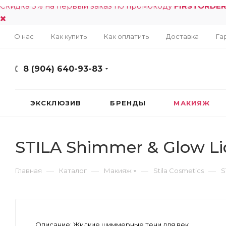
Скидка 5% на первый заказ по промокоду
FIRSTORDE
О нас
Как купить
Как оплатить
Доставка
Га
8 (904) 640-93-83
ЭКСКЛЮЗИВ
БРЕНДЫ
МАКИЯЖ
STILA Shimmer & Glow L
—
—
—
—
Главная
Каталог
Макияж
Stila Cosmetics
S
Описание:
Жидкие шиммерные тени для век