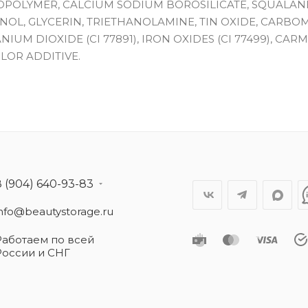
OPOLYMER, CALCIUM SODIUM BOROSILICATE, SQUALAN
NOL, GLYCERIN, TRIETHANOLAMINE, TIN OXIDE, CARBO
NIUM DIOXIDE (CI 77891), IRON OXIDES (CI 77499), CARM
OLOR ADDITIVE.
8 (904) 640-93-83
info@beautystorage.ru
Работаем по всей
России и СНГ