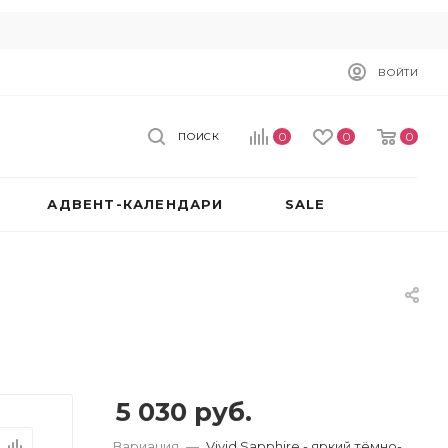
ВОЙТИ
0
0
0
ПОИСК
АДВЕНТ-КАЛЕНДАРИ
SALE
5 030
руб.
Вариация
—
Vivid Sapphire - яркий тёмно-