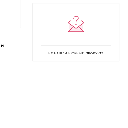
Twig - тёплый орехово-коричневый
Vivid Amethyst - яркий фиолетовый
Vivid Garnet - яркий гранатовый
Vivid Jade - яркий зелёный
Vivid Sapphire - яркий тёмно-синий
 и
НЕ НАШЛИ НУЖНЫЙ ПРОДУКТ?
Vivid Smoky Quartz - эспрессо
Viviv Labradorite - угольно-чёрный