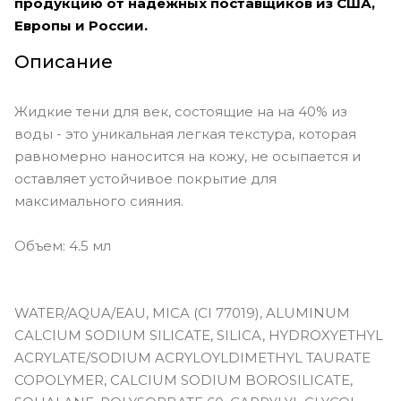
продукцию от надежных поставщиков из США,
фиолетовый
Европы и России.
Vivid Garnet - яркий гранатовый
Описание
Vivid Jade - яркий зелёный
Жидкие тени для век, состоящие на на 40% из
Vivid Sapphire - яркий тёмно-синий
воды - это уникальная легкая текстура, которая
Vivid Smoky Quartz - эспрессо
равномерно наносится на кожу, не осыпается и
оставляет устойчивое покрытие для
Viviv Labradorite - угольно-чёрный
максимального сияния.
Объем: 4.5 мл
WATER/AQUA/EAU, MICA (CI 77019), ALUMINUM
CALCIUM SODIUM SILICATE, SILICA, HYDROXYETHYL
ACRYLATE/SODIUM ACRYLOYLDIMETHYL TAURATE
COPOLYMER, CALCIUM SODIUM BOROSILICATE,