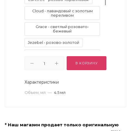
Cloud - лавандовый с золотым
переливом
Grace - светлый розовато-
бежевый
Jezebel - розово-золотой
Kitten - нежный тёплый телесно-
розовый
В КОРЗИНУ
La Douce - тёплый золото-
зелёный
Характеристики
Pigalle - холодный клюквенный
Объем, мл
—
4.5 мл
Starlight - светлый золотистый
цвет шампанского
Twig - тёплый орехово-
коричневый
* Наш магазин продает только оригинальную
Vivid Amethyst - яркий