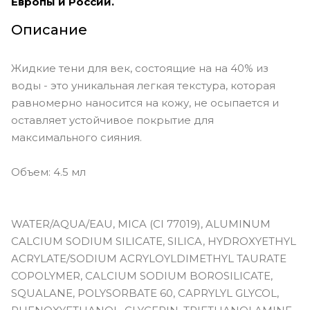
Европы и России.
Vivid Garnet - яркий гранатовый
Описание
Vivid Jade - яркий зелёный
Жидкие тени для век, состоящие на на 40% из
Vivid Sapphire - яркий тёмно-синий
воды - это уникальная легкая текстура, которая
Vivid Smoky Quartz - эспрессо
равномерно наносится на кожу, не осыпается и
оставляет устойчивое покрытие для
Viviv Labradorite - угольно-чёрный
максимального сияния.
Объем: 4.5 мл
WATER/AQUA/EAU, MICA (CI 77019), ALUMINUM
CALCIUM SODIUM SILICATE, SILICA, HYDROXYETHYL
ACRYLATE/SODIUM ACRYLOYLDIMETHYL TAURATE
COPOLYMER, CALCIUM SODIUM BOROSILICATE,
SQUALANE, POLYSORBATE 60, CAPRYLYL GLYCOL,