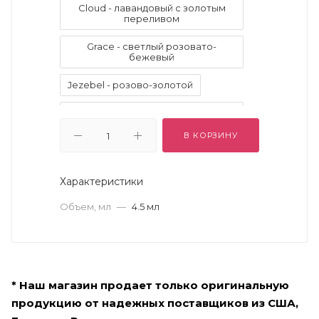
Cloud - лавандовый с золотым
переливом
Grace - светлый розовато-
бежевый
Jezebel - розово-золотой
Kitten - нежный тёплый телесно-
розовый
В КОРЗИНУ
La Douce - тёплый золото-
зелёный
Характеристики
Pigalle - холодный клюквенный
Объем, мл
—
4.5 мл
Starlight - светлый золотистый
цвет шампанского
Twig - тёплый орехово-
коричневый
* Наш магазин продает только оригинальную
Vivid Amethyst - яркий
продукцию от надежных поставщиков из США,
фиолетовый