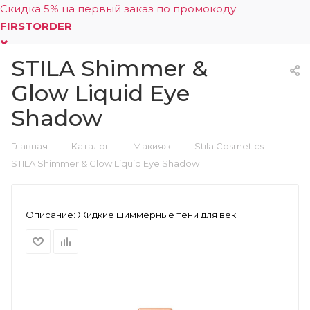
Скидка 5% на первый заказ по промокоду
FIRSTORDER
STILA Shimmer &
0
Glow Liquid Eye
Shadow
—
—
—
—
Главная
Каталог
Макияж
Stila Cosmetics
STILA Shimmer & Glow Liquid Eye Shadow
Описание:
Жидкие шиммерные тени для век