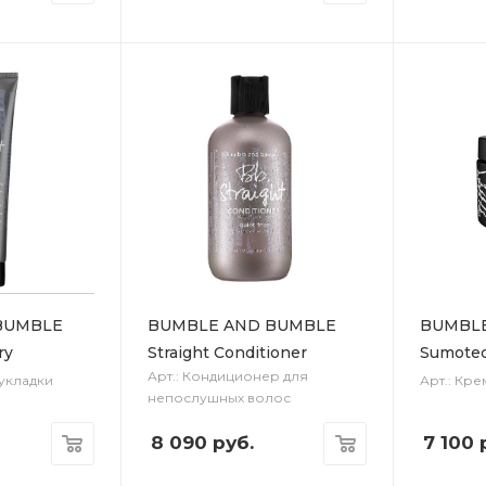
BUMBLE
BUMBLE AND BUMBLE
BUMBL
ry
Straight Conditioner
Sumote
Арт.: Кондиционер для
 укладки
Арт.: Кре
непослушных волос
8 090
руб.
7 100
р