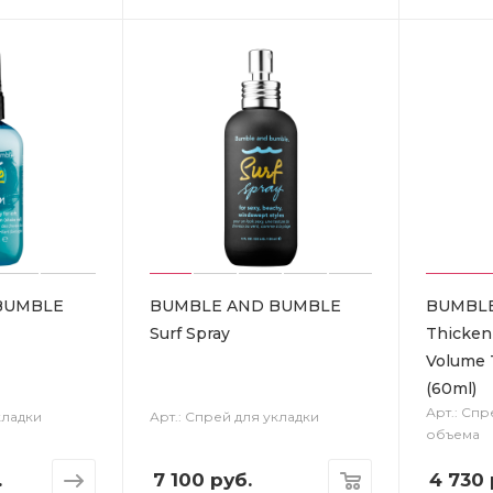
BUMBLE
BUMBLE AND BUMBLE
BUMBL
Surf Spray
Thicken
Volume 
(60ml)
Арт.: Сп
кладки
Арт.: Спрей для укладки
объема
.
7 100
руб.
4 730