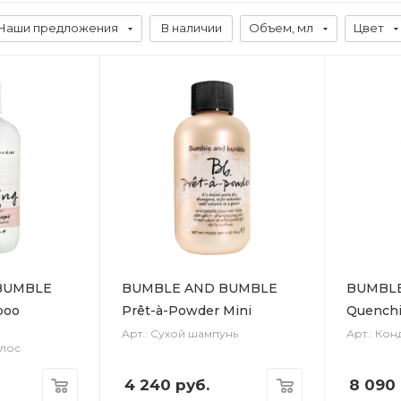
Наши предложения
В наличии
Объем, мл
Цвет
BUMBLE
BUMBLE AND BUMBLE
BUMBL
poo
Prêt-à-Powder Mini
Quenchi
Арт.: Сухой шампунь
Арт.: Ко
лос
4 240
руб.
8 090