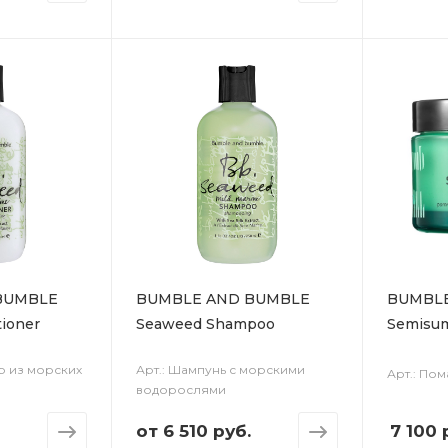
BUMBLE
BUMBLE AND BUMBLE
BUMBL
ioner
Seaweed Shampoo
Semisu
р из морских
Арт.: Шампунь с морскими
Арт.: Пом
водорослями
от
6 510 руб.
7 100
р