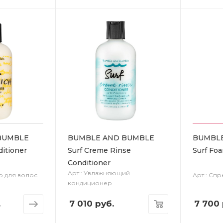
BUMBLE
BUMBLE AND BUMBLE
BUMBL
itioner
Surf Creme Rinse
Surf Fo
Conditioner
Арт.: Увлажняющий
р для волос
Арт.: Спр
кондиционер
.
7 010
руб.
7 700