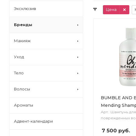
Эксклюзив
Цена
Бренды
Макияж
Уход
Тело
Волосы
BUMBLE AND 
Mending Sham
Ароматы
Арт.: Шампунь для
поврежденных во
Адвент-календари
7 500
руб.