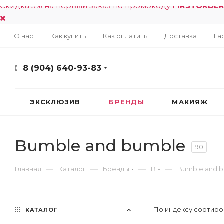
Скидка 5% на первый заказ по промокоду
FIRSTORDE
О нас
Как купить
Как оплатить
Доставка
Га
8 (904) 640-93-83
ЭКСКЛЮЗИВ
БРЕНДЫ
МАКИЯЖ
Bumble and bumble
90
—
—
—
—
Главная
Каталог
Бренды
B
Bumble and 
По индексу сортиро
КАТАЛОГ