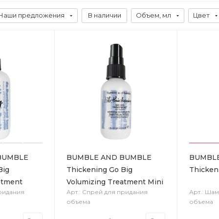
Наши предложения
В наличии
Объем, мл
Цвет
BUMBLE
BUMBLE AND BUMBLE
BUMBL
Big
Thickening Go Big
Thicken
atment
Volumizing Treatment Mini
придания
Арт.: Спрей для придания
Арт.: Ша
объема
объема