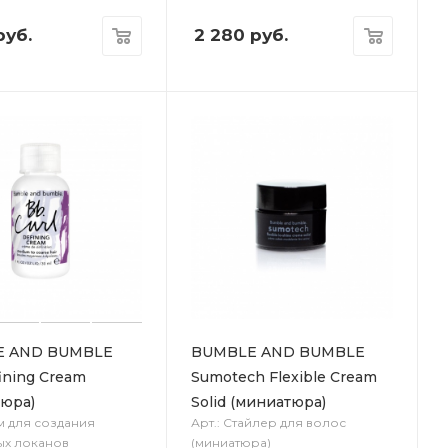
уб.
2 280
руб.
E AND BUMBLE
BUMBLE AND BUMBLE
fining Cream
Sumotech Flexible Cream
тюра)
Solid (миниатюра)
ем для создания
Арт.: Стайлер для волос
ых локанов
(миниатюра)