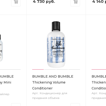
4 730
руб.
4 140
BUMBLE
BUMBLE AND BUMBLE
BUMBL
ay Mini
Thickening Volume
Thicken
Conditioner
Conditio
Арт.: Кондиционер для
Арт.: Ко
тайлер
придания объема
придани