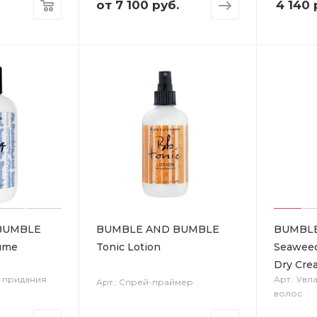
от
7 100 руб.
4 140
BUMBLE
BUMBLE AND BUMBLE
BUMBL
lume
Tonic Lotion
Seaweed
Dry Cre
я придания
Арт.: Ув
Арт.: Спрей-праймер
волос