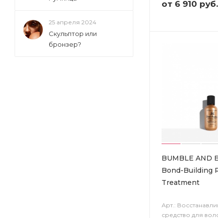
от
6 910 руб.
25 апреля 2024
Скульптор или
бронзер?
BUMBLE AND 
Bond-Building 
Treatment
Арт.: Восстанавл
средство для вол