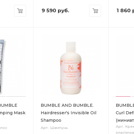
9 590
руб.
1 860
р
BUMBLE
BUMBLE AND BUMBLE.
BUMBL
umping Mask
Hairdresser's Invisible Oil
Curl De
Shampoo
(миниа
Арт.: Кр
олос
Арт.: Шампунь
эластичн