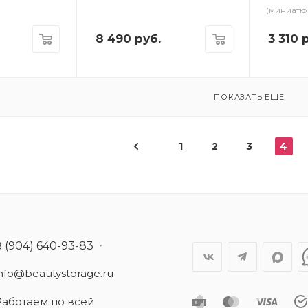
(миниатю
8 490
руб.
3 310
р
ПОКАЗАТЬ ЕЩЕ
1
2
3
4
8 (904) 640-93-83
info@beautystorage.ru
Работаем по всей