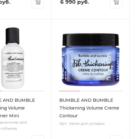
руб.
6 990
руб.
E AND BUMBLE
BUMBLE AND BUMBLE
ing Volume
Thickening Volume Creme
ner Mini
Contour
ндиционер для
Арт.: Крем для укладки
я объема