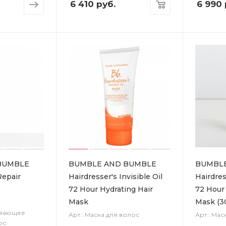
6 410
руб.
6 990
BUMBLE
BUMBLE AND BUMBLE
BUMBL
Repair
Hairdresser's Invisible Oil
Hairdres
72 Hour Hydrating Hair
72 Hour 
Mask
Mask (3
ивающее
Арт.: Маска для волос
Арт.: Мас
ос