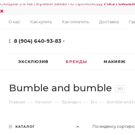
Скидка 5% на первый заказ по промокоду
FIRSTORDE
О нас
Как купить
Как оплатить
Доставка
Га
8 (904) 640-93-83
ЭКСКЛЮЗИВ
БРЕНДЫ
МАКИЯЖ
Bumble and bumble
90
—
—
—
—
Главная
Каталог
Бренды
B
Bumble and 
По индексу сортиро
КАТАЛОГ