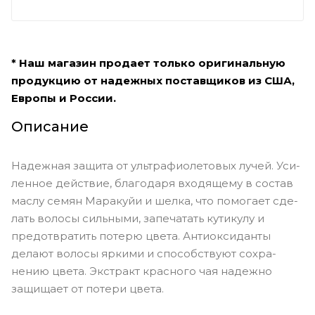
* Наш магазин продает только оригинальную
продукцию от надежных поставщиков из США,
Европы и России.
Описание
Надежная защи­та от ультрафиолетовых лучей. Уси­
ленное действие, благодаря вхо­дящему в состав
маслу семян Мара­куйи и шелка, что помогает сде­
лать волосы сильными, запечата­ть кутикулу и
предотвратить поте­рю цвета. Антиоксиданты
делают воло­сы яркими и способствуют сохра­
нению цвета. Экстракт красного чая наде­жно
защищает от потери цвета.