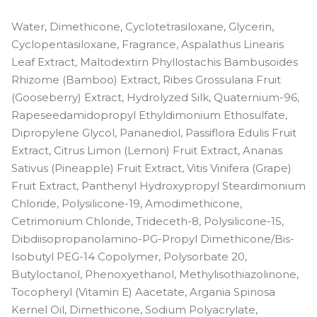
Water, Dimethicone, Cyclotetrasiloxane, Glycerin,
Cyclopentasiloxane, Fragrance, Aspalathus Linearis
Leaf Extract, Maltodextirn Phyllostachis Bambusoides
Rhizome (Bamboo) Extract, Ribes Grossularia Fruit
(Gooseberry) Extract, Hydrolyzed Silk, Quaternium-96,
Rapeseedamidopropyl Ethyldimonium Ethosulfate,
Dipropylene Glycol, Pananediol, Passiflora Edulis Fruit
Extract, Citrus Limon (Lemon) Fruit Extract, Ananas
Sativus (Pineapple) Fruit Extract, Vitis Vinifera (Grape)
Fruit Extract, Panthenyl Hydroxypropyl Steardimonium
Chloride, Polysilicone-19, Amodimethicone,
Cetrimonium Chloride, Trideceth-8, Polysilicone-15,
Dibdiisopropanolamino-PG-Propyl Dimethicone/Bis-
Isobutyl PEG-14 Copolymer, Polysorbate 20,
Butyloctanol, Phenoxyethanol, Methylisothiazolinone,
Tocopheryl (Vitamin E) Aacetate, Argania Spinosa
Kernel Oil, Dimethicone, Sodium Polyacrylate,