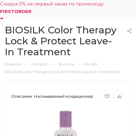
Скидка 5% на первый заказ по промокоду
FIRSTORDER
BIOSILK Color Therapy
0
Lock & Protect Leave-
In Treatment
—
—
—
—
Главная
Каталог
Волосы
Biosilk
BIOSILK Color Therapy Lock & Protect Leave-In Treatment
Описание:
Несмываемый кондиционер