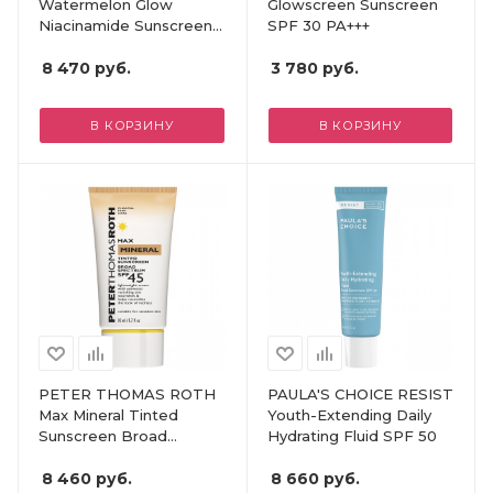
Watermelon Glow
Glowscreen Sunscreen
Niacinamide Sunscreen
SPF 30 PA+++
SPF 50
8 470
руб.
3 780
руб.
В КОРЗИНУ
В КОРЗИНУ
PETER THOMAS ROTH
PAULA'S CHOICE RESIST
Max Mineral Tinted
Youth-Extending Daily
Sunscreen Broad
Hydrating Fluid SPF 50
Spectrum SPF 45
8 460
руб.
8 660
руб.