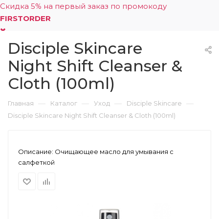
Скидка 5% на первый заказ по промокоду
FIRSTORDER
Disciple Skincare
0
Night Shift Cleanser &
Cloth (100ml)
—
—
—
—
Главная
Каталог
Уход
Disciple Skincare
Disciple Skincare Night Shift Cleanser & Cloth (100ml)
Описание:
Очищающее масло для умывания с
салфеткой