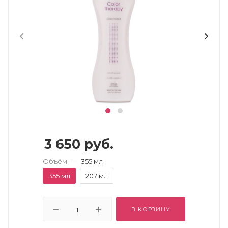
3 650
руб.
Объём
—
355 мл
355 мл
207 мл
В КОРЗИНУ