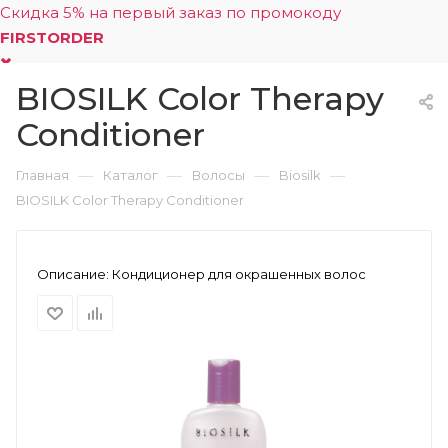
Скидка 5% на первый заказ по промокоду
FIRSTORDER
BIOSILK Color Therapy
0
Conditioner
—
—
—
—
Главная
Каталог
Волосы
Biosilk
BIOSILK Color Therapy Conditioner
Описание:
Кондиционер для окрашенных волос