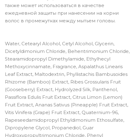
также может использоваться в качестве
ежедневной защиты при нанесении на корни
волос в промежутках между мытьем головы.
Water, Cetearyl Alcohol, Cetyl Alcohol, Glycerin,
Dicetyldimonium Chloride, Behentrimonium Chloride,
Stearamidopropyl Dimethylamide, Ethylhecyl
Methoxycinnamate, Fragrance, Aspalathus Linearis
Leaf Extract, Maltodextrin, Phyllistachis Bambusoides
Rhizome (Bamboo) Extract, Ribes Grossularis Fruit
(Gooseberry) Extract, Hydrolyzed Silk, Panthenol,
Passiflora Edulis Fruit Extract, Citrus Limon (Lemon)
Fruit Extract, Ananas Sativus (Pineapple) Fruit Extract,
Vitis Vinifera (Grape) Fruit Extract, Quaternium-96,
Rapeseedamidopropyl Ethyldimonium Ethosulfate,
Dipropylene Glycol, Propanediol, Guar
Hydroxypropyltrimonium Chloride, Phenyl