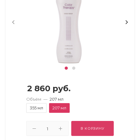
2 860
руб.
Объём
—
207 мл
355 мл
207 мл
В КОРЗИНУ