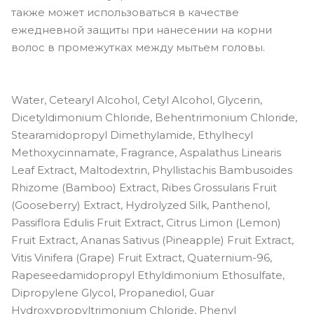
также может использоваться в качестве
ежедневной защиты при нанесении на корни
волос в промежутках между мытьем головы.
Water, Cetearyl Alcohol, Cetyl Alcohol, Glycerin,
Dicetyldimonium Chloride, Behentrimonium Chloride,
Stearamidopropyl Dimethylamide, Ethylhecyl
Methoxycinnamate, Fragrance, Aspalathus Linearis
Leaf Extract, Maltodextrin, Phyllistachis Bambusoides
Rhizome (Bamboo) Extract, Ribes Grossularis Fruit
(Gooseberry) Extract, Hydrolyzed Silk, Panthenol,
Passiflora Edulis Fruit Extract, Citrus Limon (Lemon)
Fruit Extract, Ananas Sativus (Pineapple) Fruit Extract,
Vitis Vinifera (Grape) Fruit Extract, Quaternium-96,
Rapeseedamidopropyl Ethyldimonium Ethosulfate,
Dipropylene Glycol, Propanediol, Guar
Hydroxypropyltrimonium Chloride, Phenyl