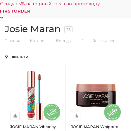
Скидка 5% на первый заказ по промокоду
FIRSTORDER
Josie Maran
0
25
—
—
—
—
Главная
Каталог
Бренды
J
Josie Maran
ФИЛЬТР
JOSIE MARAN Vibrancy
JOSIE MARAN Whipped