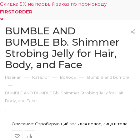
Скидка 5% на первый заказ по промокоду
FIRSTORDER
BUMBLE AND
0
BUMBLE Bb. Shimmer
Strobing Jelly for Hair,
Body, and Face
—
—
—
Главная
Каталог
Волосы
Bumble and bumble
—
BUMBLE AND BUMBLE Bb. Shimmer Strobing Jelly for Hair,
Body, and Face
Описание:
Стробирующий гель для волос, лица и тела