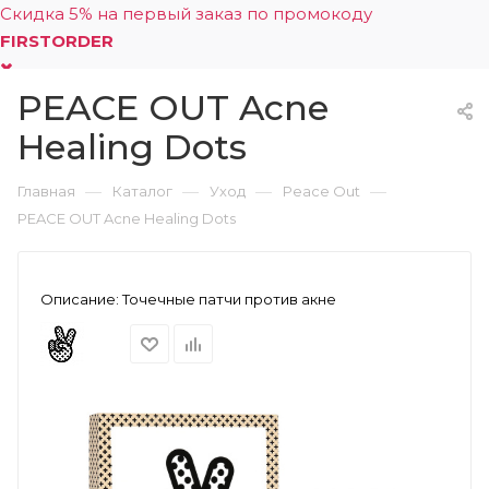
Скидка 5% на первый заказ по промокоду
FIRSTORDER
PEACE OUT Acne
0
Healing Dots
—
—
—
—
Главная
Каталог
Уход
Peace Out
PEACE OUT Acne Healing Dots
Описание:
Точечные патчи против акне