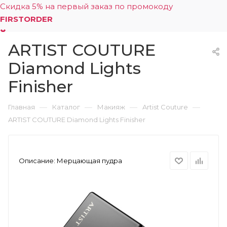
Скидка 5% на первый заказ по промокоду
FIRSTORDER
ARTIST COUTURE
0
Diamond Lights
Finisher
—
—
—
—
Главная
Каталог
Макияж
Artist Couture
ARTIST COUTURE Diamond Lights Finisher
Описание:
Мерцающая пудра