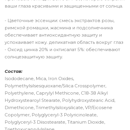
ваши глаза красивыми и защищенными от солнца.
- Цветочные эссенции: смесь экстрактов розы,
римской ромашки, жасмина и подсолнечника
обеспечивает антиоксидантную защиту и
успокаивает кожу. деликатная область вокруг глаз
- Оксид цинка 20% и октисалат 5%: обеспечивают
солнцезащитную защиту.
Состав:
Isododecane, Mica, Iron Oxides,
Polymethylsilsesquioxane/Silica Crosspolymer,
Polyethylene, Caprylyl Methicone, C18-38 Alkyl
Hydroxystearoyl Stearate, Polyhydroxystearic Acid,
Dimethicone, Trimethylsiloxysilicate, VP/Eicosene
Copolymer, Polyglyceryl-3 Polyricinoleate,
Polyglyceryl-3 Diisostearate, Titanium Dioxide,
Triethoxycaprylylsilane,