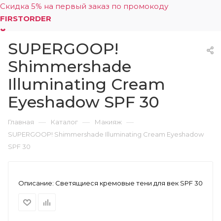
Скидка 5% на первый заказ по промокоду
FIRSTORDER
SUPERGOOP!
0
Shimmershade
Illuminating Cream
Eyeshadow SPF 30
—
—
—
Главная
Каталог
Макияж
SUPERGOOP! Shimmershade Illuminating Cream Eyeshadow
SPF 30
Описание:
Светящиеся кремовые тени для век SPF 30