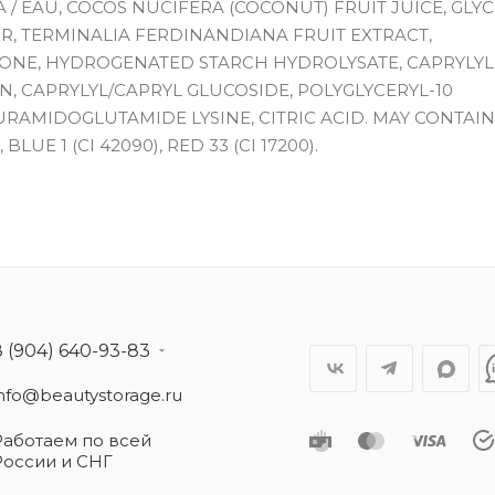
A / EAU, COCOS NUCIFERA (COCONUT) FRUIT JUICE, GLYC
R, TERMINALIA FERDINANDIANA FRUIT EXTRACT,
NE, HYDROGENATED STARCH HYDROLYSATE, CAPRYLYL 
, CAPRYLYL/CAPRYL GLUCOSIDE, POLYGLYCERYL-10
RAMIDOGLUTAMIDE LYSINE, CITRIC ACID. MAY CONTAIN
 BLUE 1 (CI 42090), RED 33 (CI 17200).
8 (904) 640-93-83
info@beautystorage.ru
Работаем по всей
России и СНГ