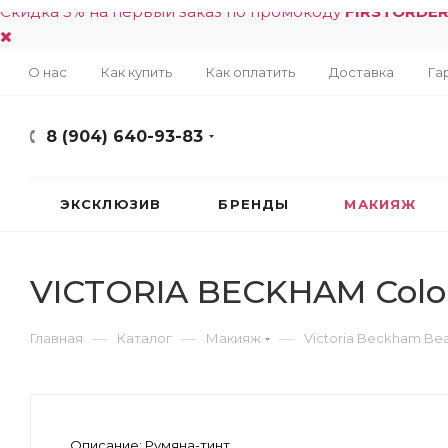
Скидка 5% на первый заказ по промокоду
FIRSTORDE
О нас
Как купить
Как оплатить
Доставка
Га
8 (904) 640-93-83
ЭКСКЛЮЗИВ
БРЕНДЫ
МАКИЯЖ
VICTORIA BECKHAM Colo
—
—
—
Главная
Каталог
Макияж
Victoria Beckham Be
Описание:
Румяна-тинт