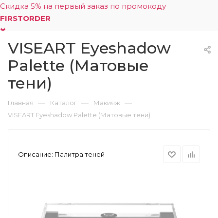
Скидка 5% на первый заказ по промокоду
FIRSTORDER
VISEART Eyeshadow
0
Palette (Матовые
тени)
—
—
—
Главная
Каталог
Макияж
VISEART Eyeshadow Palette (Матовые тени)
Описание:
Палитра теней