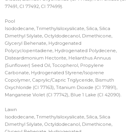
77491, CI 77492, CI 77499).
Pool
Isododecane, Trimethylsiloxysilicate, Silica, Silica
Dimethyl Silylate, Octyldodecanol, Dimethicone,
Glyceryl Behenate, Hydrogenated
Polycyclopentadiene, Hydrogenated Polydecene,
Disteardimonium Hectorite, Helianthus Annuus
(Sunflower) Seed Oil, Tocopherol, Propylene
Carbonate, Hydrogenated Styrene/Isoprene
Copolymer, Caprylic/Capric Triglyceride, Bismuth
Oxychloride (CI 77163), Titanium Dioxide (CI 77891),
Manganese Violet (CI 77742), Blue 1 Lake (CI 42090).
Lawn
Isododecane, Trimethylsiloxysilicate, Silica, Silica
Dimethyl Silylate, Octyldodecanol, Dimethicone,
Glyceryl Behenate, Hydrogenated