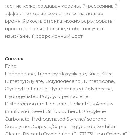
тает на коже, создавая красивый, рассеянный
эффект, который сохраняется на долгое
время. Яркость оттенка можно варьировать -
просто добавьте больше, чтобы получить
изысканный современный цвет.
Состав:
Echo
Isododecane, Trimethylsiloxysilicate, Silica, Silica
Dimethyl Silylate, Octyldodecanol, Dimethicone,
Glyceryl Behenate, Hydrogenated Polydecene,
Hydrogenated Polycyclopentadiene,
Disteardimonium Hectorite, Helianthus Annuus
(Sunflower) Seed Oil, Tocopherol, Propylene
Carbonate, Hydrogenated Styrene/Isoprene
Copolymer, Caprylic/Capric Triglyceride, Sorbitan
Oleate, Bismuth Oxychloride (CI 77163), Iron Oxides (CI