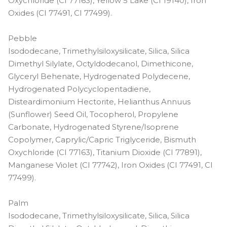
Oxychloride (CI 77163), Yellow 5 Lake (CI 19140), Iron
Oxides (CI 77491, CI 77499).
Pebble
Isododecane, Trimethylsiloxysilicate, Silica, Silica
Dimethyl Silylate, Octyldodecanol, Dimethicone,
Glyceryl Behenate, Hydrogenated Polydecene,
Hydrogenated Polycyclopentadiene,
Disteardimonium Hectorite, Helianthus Annuus
(Sunflower) Seed Oil, Tocopherol, Propylene
Carbonate, Hydrogenated Styrene/Isoprene
Copolymer, Caprylic/Capric Triglyceride, Bismuth
Oxychloride (CI 77163), Titanium Dioxide (CI 77891),
Manganese Violet (CI 77742), Iron Oxides (CI 77491, CI
77499).
Palm
Isododecane, Trimethylsiloxysilicate, Silica, Silica