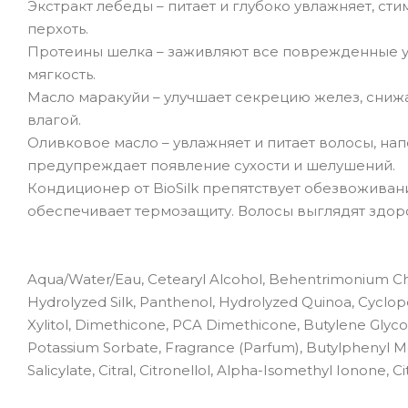
Экстракт лебеды – питает и глубоко увлажняет, ст
перхоть.
Протеины шелка – заживляют все поврежденные уч
мягкость.
Масло маракуйи – улучшает секрецию желез, снижа
влагой.
Оливковое масло – увлажняет и питает волосы, нап
предупреждает появление сухости и шелушений.
Кондиционер от BioSilk препятствует обезвоживан
обеспечивает термозащиту. Волосы выглядят здо
Aqua/Water/Eau, Cetearyl Alcohol, Behentrimonium Chlo
Hydrolyzed Silk, Panthenol, Hydrolyzed Quinoa, Cyclopen
Xylitol, Dimethicone, PCA Dimethicone, Butylene Glycol
Potassium Sorbate, Fragrance (Parfum), Butylphenyl Me
Salicylate, Citral, Citronellol, Alpha-Isomethyl Ionone, Cit