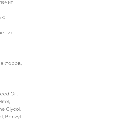
лечит
ую
ет их
факторов,
eed Oil,
itol,
ne Glycol,
l, Benzyl