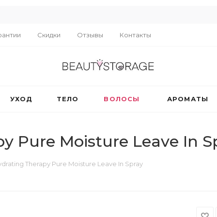
R
рантии
Скидки
Отзывы
Контакты
УХОД
ТЕЛО
ВОЛОСЫ
АРОМАТЫ
y Pure Moisture Leave In S
drating Therapy Pure Moisture Leave In Spray