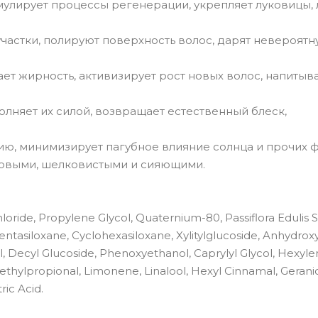
имулирует процессы регенерации, укрепляет луковицы, 
астки, полируют поверхность волос, дарят невероятн
ет жирность, активизирует рост новых волос, напитыва
олняет их силой, возвращает естественный блеск,
ию, минимизирует пагубное влияние солнца и прочих 
ровыми, шелковистыми и сияющими.
ride, Propylene Glycol, Quaternium-80, Passiflora Edulis S
tasiloxane, Cyclohexasiloxane, Xylitylglucoside, Anhydroxyl
, Decyl Glucoside, Phenoxyethanol, Caprylyl Glycol, Hexyle
thylpropional, Limonene, Linalool, Hexyl Cinnamal, Geranio
ric Acid.