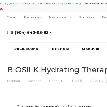
Скидка 5% на первый заказ по промокоду
FIRSTORDE
О нас
Как купить
Как оплатить
Доставка
Га
8 (904) 640-93-83
ЭКСКЛЮЗИВ
БРЕНДЫ
МАКИЯЖ
BIOSILK Hydrating Therap
—
—
—
—
Главная
Каталог
Волосы
Biosilk
BIOSILK Hy
Описание:
Несмываемый спрей-кондиционер