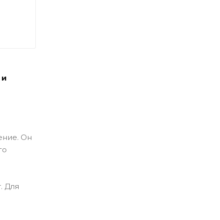
 и
ение. Он
го
. Для