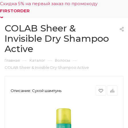
Скидка 5% на первый заказ по промокоду
FIRSTORDER
COLAB Sheer &
0
Invisible Dry Shampoo
Active
—
—
—
Главная
Каталог
Волосы
COLAB Sheer & Invisible Dry Shampoo Active
Описание:
Сухой шампунь