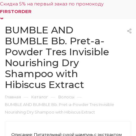
Скидка 5% на первый заказ по промокоду
FIRSTORDER
BUMBLE AND
0
BUMBLE Bb. Pret-a-
Powder Tres Invisible
Nourishing Dry
Shampoo with
Hibiscus Extract
—
—
—
Главная
Каталог
Волосы
BUMBLE AND BUMBLE Bb. Pret-a-Powder Tres Invisible
Nourishing Dry Shampoo with Hibiscus Extract
Описание:
Питательный сухой шампунь с экстрактом