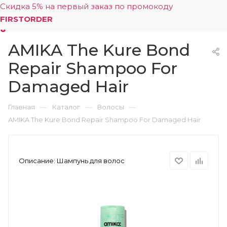
Скидка 5% на первый заказ по промокоду
FIRSTORDER
AMIKA The Kure Bond
0
Repair Shampoo For
Damaged Hair
—
—
—
Главная
Каталог
Волосы
AMIKA The Kure Bond Repair Shampoo For Damaged Hair
Описание:
Шампунь для волос