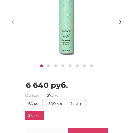
6 640
руб.
Объём
—
275 мл
60 мл
500 мл
1 литр
275 мл