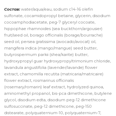
Состав:
water/aqua/eau, sodium c14-16 olefin
sulfonate, cocamidopropyl betaine, glycerin, disodium
cocoamphodiacetate, peg-7 glyceryl cocoate,
hippophae rhamnoides (sea buckthorn/argousier)
fruit/seed oil, borago officinalis (borage/bourrache)
seed oil, persea gratissima (avocado/avocat) oil,
mangifera indica (mango/mangue) seed butter,
butyrospermum parkii (shea/karite) butter,
hydroxypropyl guar hydroxypropyltrimonium chloride,
lavandula angustifolia (lavender/lavande) flower
extract, chamomilla recutita (matricaria/matricaire)
flower extract, rosmarinus officinalis
(rosemary/romarin) leaf extract, hydrolyzed quinoa,
aminomethyl propanol, bis-pca dimethicone, butylene
glycol, disodium edta, disodium peg-12 dimethicone
sulfosuccinate, peg-12 dimethicone, peg-150
distearate, polyquaternium-10, polyquaternium-7,