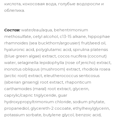
кислота, кокосовая вода, голубые водоросли и
облепиха.
Состав:
water/eau/aqua, behentrimonium
methosulfate, cetyl alcohol, c13-15 alkane, hippophae
rhamnoides (sea buckthorn/argousier) fruit/seed oil,
hyaluronic acid, polyglutamic acid, spirulina platensis
(blue green algae) extract, cocos nucifera (coconut)
water, selaginella lepidophylla (rose of jericho) extract,
inonotus obliquus (mushroom) extract, rhodiola rosea
(arctic root) extract, eleutherococcus senticosus
(siberian ginseng) root extract, rhaponticum
carthamoides (maral) root extract, glycerin,
caprylic/capric triglyceride, guar
hydroxypropyltrimonium chloride, sodium phytate,
propanediol, glycereth-2 cocoate, ethylhexylglycerin,
potassium sorbate, butylene glycol, benzoic acid,