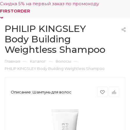
Скидка 5% на первый заказ по промокоду
FIRSTORDER
PHILIP KINGSLEY
0
Body Building
Weightless Shampoo
—
—
—
Главная
Каталог
Волосы
PHILIP KINGSLEY Body Building Weightless Shampoo
Описание:
Шампунь для волос