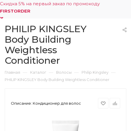
Скидка 5% на первый заказ по промокоду
FIRSTORDER
PHILIP KINGSLEY
0
Body Building
Weightless
Conditioner
—
—
—
—
Главная
Каталог
Волосы
Philip Kingsley
PHILIP KINGSLEY Body Building Weightless Conditioner
Описание:
Кондиционер для волос