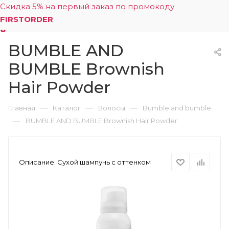
Скидка 5% на первый заказ по промокоду
FIRSTORDER
BUMBLE AND
0
BUMBLE Brownish
Hair Powder
—
—
—
Главная
Каталог
Волосы
Bumble and bumble
—
BUMBLE AND BUMBLE Brownish Hair Powder
Описание:
Сухой шампунь с оттенком