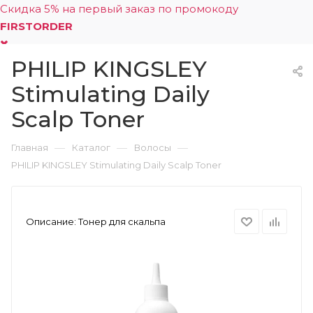
Скидка 5% на первый заказ по промокоду
FIRSTORDER
PHILIP KINGSLEY
0
Stimulating Daily
Scalp Toner
—
—
—
Главная
Каталог
Волосы
PHILIP KINGSLEY Stimulating Daily Scalp Toner
Описание:
Тонер для скальпа