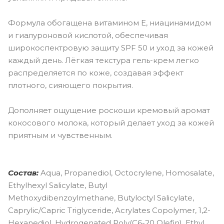
Формула обогащена витамином E, ниацинамидом
и гиалуроновой кислотой, обеспечивая
широкоспектровую защиту SPF 50 и уход за кожей
каждый день. Лёгкая текстура гель-крем легко
распределяется по коже, создавая эффект
плотного, сияющего покрытия.
Дополняет ощущение роскоши кремовый аромат
кокосового молока, который делает уход за кожей
приятным и чувственным.
Состав:
Aqua, Propanediol, Octocrylene, Homosalate,
Ethylhexyl Salicylate, Butyl
Methoxydibenzoylmethane, Butyloctyl Salicylate,
Caprylic/Capric Triglyceride, Acrylates Copolymer, 1,2-
Hexanediol, Hydrogenated Poly(C6-20 Olefin), Ethyl