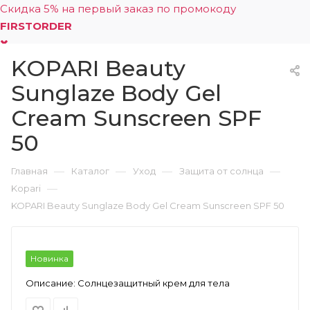
Скидка 5% на первый заказ по промокоду
FIRSTORDER
KOPARI Beauty
0
Sunglaze Body Gel
Cream Sunscreen SPF
50
—
—
—
—
Главная
Каталог
Уход
Защита от солнца
—
Kopari
KOPARI Beauty Sunglaze Body Gel Cream Sunscreen SPF 50
Новинка
Описание:
Солнцезащитный крем для тела