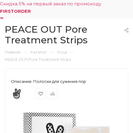
Скидка 5% на первый заказ по промокоду
FIRSTORDER
PEACE OUT Pore
0
Treatment Strips
—
—
—
Главная
Каталог
Уход
PEACE OUT Pore Treatment Strips
Описание:
Полоски для сужения пор