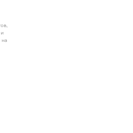
ов,
 и
 на