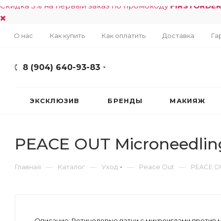
Скидка 5% на первый заказ по промокоду
FIRSTORDE
О нас
Как купить
Как оплатить
Доставка
Га
8 (904) 640-93-83
ЭКСКЛЮЗИВ
БРЕНДЫ
МАКИЯЖ
PEACE OUT Microneedling
—
—
—
—
Главная
Каталог
Уход
Peace Out
PEACE OU
Описание:
Ретиноловые патчи с микроиглами против