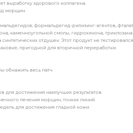
ает выработку здорового коллагена.
ид морщин.
рмальдегидов, формальдегид-рилизинг-агентов, фталат
она, каменноугольной смолы, гидрохинона, триклозана
синтетических отдушек. Этот продукт не тестировался
паковке, пригодной для вторичной переработки.
ы обнажить весь патч.
сов для достижения наилучших результатов.
очечного лечения морщин, тонких линий.
недель для достижения гладкой кожи.