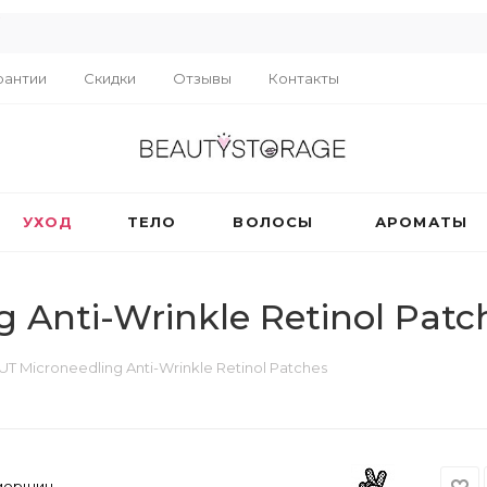
R
рантии
Скидки
Отзывы
Контакты
УХОД
ТЕЛО
ВОЛОСЫ
АРОМАТЫ
 Anti-Wrinkle Retinol Patc
T Microneedling Anti-Wrinkle Retinol Patches
 морщин