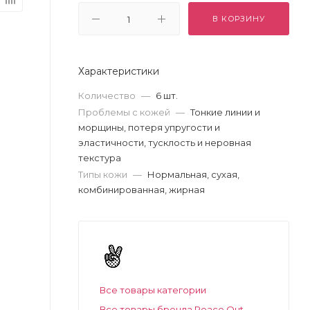
В КОРЗИНУ
Характеристики
Количество
—
6 шт.
Проблемы с кожей
—
Тонкие линии и
морщины, потеря упругости и
эластичности, тусклость и неровная
текстура
Типы кожи
—
Нормальная, сухая,
комбинированная, жирная
Все товары категории
Все товары бренда Peace Out