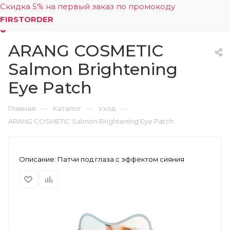
Скидка 5% на первый заказ по промокоду
FIRSTORDER
ARANG COSMETIC
0
Salmon Brightening
Eye Patch
—
—
—
Главная
Каталог
Уход
ARANG COSMETIC Salmon Brightening Eye Patch
Описание:
Патчи под глаза с эффектом сияния