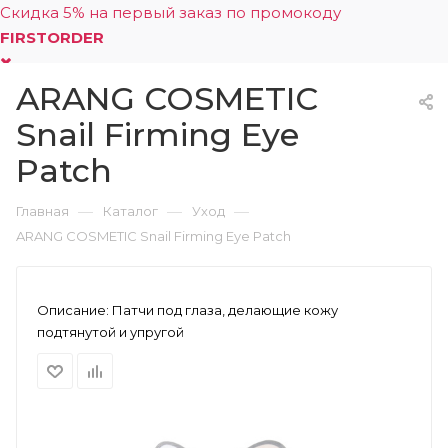
Скидка 5% на первый заказ по промокоду
FIRSTORDER
ARANG COSMETIC
0
Snail Firming Eye
Patch
—
—
—
Главная
Каталог
Уход
ARANG COSMETIC Snail Firming Eye Patch
Описание:
Патчи под глаза, делающие кожу
подтянутой и упругой